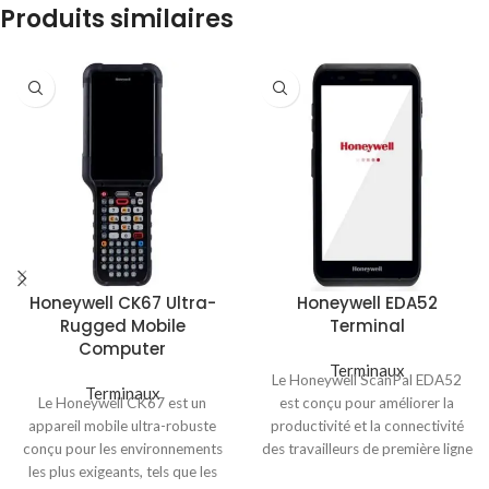
Produits similaires
Honeywell CK67 Ultra-
Honeywell EDA52
Rugged Mobile
Terminal
Computer
Terminaux
Le Honeywell ScanPal EDA52
Terminaux
Le Honeywell CK67 est un
est conçu pour améliorer la
appareil mobile ultra-robuste
productivité et la connectivité
conçu pour les environnements
des travailleurs de première ligne
les plus exigeants, tels que les
dans une