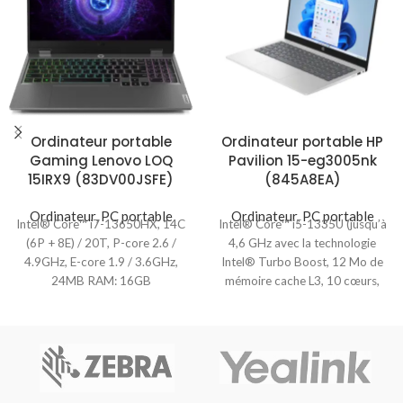
Ordinateur portable
Ordinateur portable HP
Gaming Lenovo LOQ
Pavilion 15-eg3005nk
15IRX9 (83DV00JSFE)
(845A8EA)
Ordinateur
,
PC portable
Ordinateur
,
PC portable
Intel® Core™ i7-13650HX, 14C
Intel® Core™ i5-1335U (jusqu’à
(6P + 8E) / 20T, P-core 2.6 /
4,6 GHz avec la technologie
4.9GHz, E-core 1.9 / 3.6GHz,
Intel® Turbo Boost, 12 Mo de
24MB RAM: 16GB
mémoire cache L3, 10 cœurs,