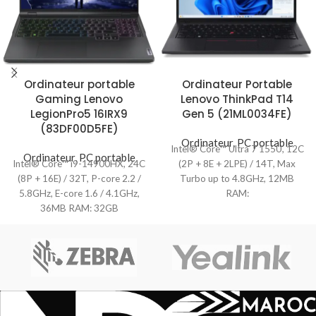
Ordinateur portable
Ordinateur Portable
Gaming Lenovo
Lenovo ThinkPad T14
LegionPro5 16IRX9
Gen 5 (21ML0034FE)
(83DF00D5FE)
Ordinateur
,
PC portable
Intel® Core™ Ultra 7 155U, 12C
Ordinateur
,
PC portable
Intel® Core™ i9-14900HX, 24C
(2P + 8E + 2LPE) / 14T, Max
(8P + 16E) / 32T, P-core 2.2 /
Turbo up to 4.8GHz, 12MB
5.8GHz, E-core 1.6 / 4.1GHz,
RAM:
36MB RAM: 32GB