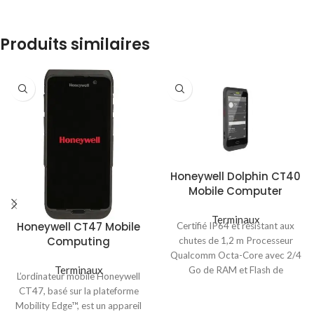
Produits similaires
Honeywell Dolphin CT40
Mobile Computer
Terminaux
Honeywell CT47 Mobile
Certifié IP64 et résistant aux
Computing
chutes de 1,2 m Processeur
Qualcomm Octa-Core avec 2/4
Terminaux
Go de RAM et Flash de
L’ordinateur mobile Honeywell
CT47, basé sur la plateforme
Mobility Edge™, est un appareil