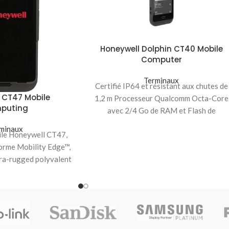
Honeywell Dolphin CT40 Mobile
Computer
Terminaux
Certifié IP64 et résistant aux chutes de
 CT47 Mobile
1,2 m Processeur Qualcomm Octa-Core
puting
avec 2/4 Go de RAM et Flash de
minaux
ile Honeywell CT47,
forme Mobility Edge™,
ltra-rugged polyvalent
travailleurs mobiles