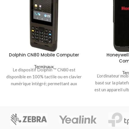
Dolphin CN80 Mobile Computer
Honeywell
Com
Terminaux
Le dispositif Dolphin ™ CN80 est
Ter
L’ordinateur mob
disponible en 100% tactile ou en clavier
basé sur la plate
numérique intégré; permettant aux
est un appareil u
utilisateurs de choisir
conçu pour les 