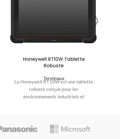
Honeywell RT10W Tablette
Honey
Robuste
Le Thor ™ VM1
Terminaux
La Honeywell RT10W est une tablette
sur la plate-
robuste conçue pour les
Honeywel
environnements industriels et
l’appr
logistiques. Dotée d’un écran de 10,1″,
d’un