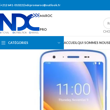
+212 641-010222
ndcpromaroc@outlook.fr
CHO
CATÉGORIES
ACCUEIL
QUI SOMMES NOUS